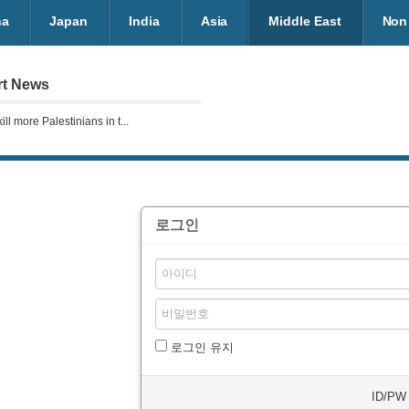
na
Japan
India
Asia
Middle East
Non 
rt News
kill more Palestinians in t...
로그인
로그인 유지
ID/P