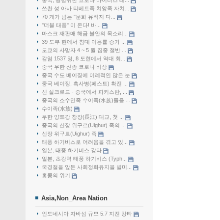
중국, 광범위한 코로나 바이러스 테...
쓰촨 성 아바 티베트족 치앙족 자치...
70 개가 넘는 "문화 유적지 다...
"더블 태풍" 이 온다! 바...
마스크 재판매 해금 불안의 목소리...
39 도부 현에서 침대 이용률 증가 ...
도쿄의 사망자 4 ~ 5 월 집중 절반 ...
감염 1537 명, 8 도현에서 역대 최...
중국 우한 신종 코로나 비상
중국 수도 베이징에 이례적인 많은 눈
중국 베이징, 흑사병(페스트) 확진 ...
신 실크로드 - 중국에서 파키스탄, ...
중국의 소수민족 수이족(水族)들을 ...
수이족(水族)
우한 양쯔강 창장(長江) 대교, 첫 ...
중국의 신장 위구르(Uighur) 족의 ...
신장 위구르(Uighur) 족
태풍 하기비스로 어려움을 겪고 있...
일본, 태풍 하기비스 강타
일본, 초강력 태풍 하기비스 (Typh...
국경절을 앞둔 사회정화유지을 빌미...
홍콩의 위기
Asia,Non_Area Nation
인도네시아 자바섬 규모 5.7 지진 강타