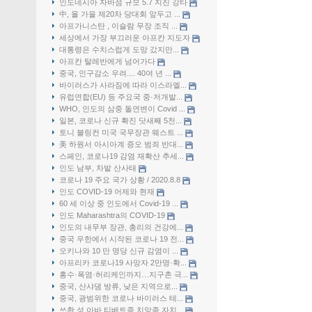
인도네시아 자바섬 규모 5.7 지진 강타
中, 올 가을 제20차 당대회 앞두고 ...
아프가니스탄 , 이슬람 무장 조직 ...
세상에서 가장 부끄러운 아프칸 지도자
대통령은 수치스럽게 도망 갔지만...
아프칸 탈레반에게 넘어가다
중국, 인구감소 우려.... 40여 년 ...
바이러스가 사라짐에 따라 이스라엘...
유럽연합(EU) 등 주요국 중·저개발...
WHO, 인도의 삼중 돌연변이 Covid ...
일본, 코로나 신규 확진 닷새째 5천...
토니 블링컨 미국 국무장관 웨스트 ...
美 하원서 아시아계 증오 범죄 반대...
스페인, 코로나19 감염 재확산 추세...
인도 남부, 차밭 산사태
코로나 19 주요 국가 상황 / 2020.8.8
인도 COVID-19 어제와 현재
60 세 이상 중 인도에서 Covid-19 ...
인도 Maharashtra의 COVID-19
인도의 내무부 장관, 총리의 건강에...
중국 우한에서 시작된 코로나 19 전...
오키나와 10 만 명당 신규 감염이 ...
아프리카 코로나19 사망자 2만명·확...
홍수·폭염·허리케인까지…지구촌 극...
중국, 산샤댐 방류, 낮은 지역으로...
중국, 광범위한 코로나 바이러스 테...
쓰촨 성 아바 티베트족 치앙족 자치...