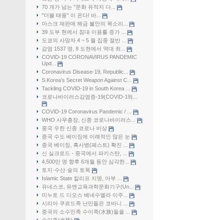
70 개가 넘는 "문화 유적지 다...
"더블 태풍" 이 온다! 바...
마스크 재판매 해금 불안의 목소리...
39 도부 현에서 침대 이용률 증가 ...
도쿄의 사망자 4 ~ 5 월 집중 절반 ...
감염 1537 명, 8 도현에서 역대 최...
COVID-19 CORONAVIRUS PANDEMIC
Upd...
Coronavirus Disease-19, Republic...
S.Korea’s Secret Weapon Against C...
Tackling COVID-19 in South Korea ...
코로나바이러스감염증-19(COVID-19)...
COVID-19 Coronavirus Pandemic / ...
WHO 사무총장, 신종 코로나바이러스...
중국 우한 신종 코로나 비상
중국 수도 베이징에 이례적인 많은 눈
중국 베이징, 흑사병(페스트) 확진 ...
신 실크로드 - 중국에서 파키스탄, ...
4,500만 명 향후 6개월 동안 심각한...
토지·수산·숲의 토목
Islamic State 칼리프 지명, 아부 ...
유네스코, 유엔교육과학문화기구(Un...
미누토 드 디오스 베네수엘라 이주...
시리아 쿠르드족 난민들은 코바니 ...
중국의 소수민족 수이족(水族)들을 ...