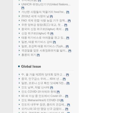
수이족(水族)
UNHCR-유엔난민기구(United Nations...
가난한 사람들의 먹을거리 food for...
2019년 세계 식량의 날
FAO 국제 연합 식량 농업 기구 정책...
우한 양쯔강 창장(長江) 대교, 첫 ...
중국의 신장 위구르(Uighur) 족의 ...
신장 위구르(Uighur) 족
태풍 하기비스로 어려움을 겪고 있...
일본, 태풍 하기비스 강타
일본, 초강력 태풍 하기비스 (Typh...
국경절을 앞둔 사회정화유지을 빌미...
홍콩의 위기
Global Issue
中, 올 가을 제20차 당대회 앞두고 ...
중국, 인구감소 우려.... 40여 년 ...
일본, 코로나 신규 확진 닷새째 5천...
인도 남부, 차밭 산사태
인도 COVID-19 어제와 현재
60 세 이상 중 인도에서 Covid-19 ...
인도 Maharashtra의 COVID-19
인도의 내무부 장관, 총리의 건강에...
오키나와 10 만 명당 신규 감염이 ...