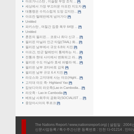
아프가니스탄 , 이슬람 무장 조직 ...
세상에서 가장 부끄러운 아프칸 지도자
대통령은 수치스럽게 도망 갔지만...
아프칸 탈레반에게 넘어가다
Untitled
파키스탄 , 며칠간 집중 폭우 64명 ...
Untitled
혼돈의 필리핀… 코로나 최다 신규 ...
필리핀 마닐라 인근 타알(TAAL) 화...
필리핀 남부에서 규모 6.8의 지진
아프간, 반군 탈레반이 통제하는 지...
전통과 현대 사이에서 변화되고 라...
필리핀 수도 마닐라 호세 파벨라 메...
필리핀 남부 코타바토 감옥
필리핀 남부 규모 6.4 지진
라오스와 고지대에 사는 야오(Highl...
고지대 야오 족- Highland Yao
캄보디아의 라오족(Lao in Cambodia...
라오족 - Lao in Cambodia
베트남 사회주의 공화국(SOCIALIST ...
중앙아시아의 투르크
The Nations Report / www,nationsreport.org) | 설립일 : 200
신문사업등록 / 특수주간신문 등록번호 : 인천 다-01214 . 인터넷신