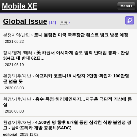
Mobile XE
Menu
Global Issue
[14]
분류
분쟁지역/난민 ›
토니 블링컨 미국 국무장관 웨스트 뱅크 방문 예정
2021.05.22
정치/경제 /테러 ›
美 하원서 아시아계 증오 범죄 반대법 통과 - 찬성
364표 대 반대 62표…
2021.05.19
환경/기후/재난 ›
아프리카 코로나19 사망자 2만명·확진자 100만명
곧 넘을 듯
2020.08.03
환경/기후/재난 ›
홍수·폭염·허리케인까지…지구촌 극단적 기상에 몸
살
2020.08.03
환경/기후/재난 ›
4,500만 명 향후 6개월 동안 심각한 식량 불안정 경
고 - 남아프리카 개발 공동체(SADC)
editorial
2019.11.02